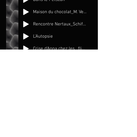
Maison du chocolat_M. Velours
Rencontre Nertaux_Schiffer
L'Autopsie
Crise d'Anna chez les _flics_
Pendant le sommeil de Laurent
Dans la salle de bain
Anna en fuite
Chez Marius
Au cimetière
Destination Istanbul
Combat Azer vs Sema