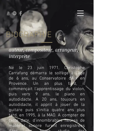
BIOGRAPHIE
auteur, compositeur, arrangeur,
interprète
Né le 23 juin 1971, Christophe
Carrafang démarra le solfège à l'âge
de 6 ans, au Conservatoire d'Aix en
Provence. Un an plus tard, il
commençait l'apprentissage du violon,
puis vers 9 ans, le piano en
autodidacte. A 20 ans, toujours en
autodidacte, il apprit à jouer de la
guitare puis s’initia quatre ans plus
tard, en 1995, à la MAO. A compter de
cette date, d'innombrables heures de
matériel sonore furent enregistrées