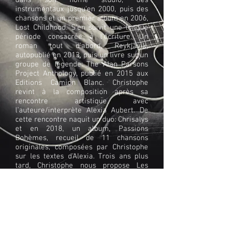
dans son home studio, des
instrumentaux jusqu'en 2000, puis des
chansons et un premier album en 2006,
Lost Childhood. S'en suivit une longue
période consacrée à l'écriture. Un
roman tout d'abord, Reykjavik,
autopublié en 2013, puis un livre sur un
groupe de légende: The Alan Parsons
Project Anthology, publié en 2015 aux
Editions Camion Blanc. Christophe
revint à la composition après sa
rencontre artistique avec
l’auteure/interprète Alexia Aubert. De
cette rencontre naquit un duo: Chrisalys
et en 2018, un album, Passions
Bohèmes, recueil de 11 chansons
originales, composées par Christophe
sur les textes d'Alexia. Trois ans plus
tard, Christophe nous propose Les
Chemins, cette fois entièrement réalisé
seul. Le multi-instrumentiste se livre
ici comme jamais, dans un album très
personnel, où le thème de l'Amour est
omniprésent. Un album sur les
méandres de l’Existence, sur la